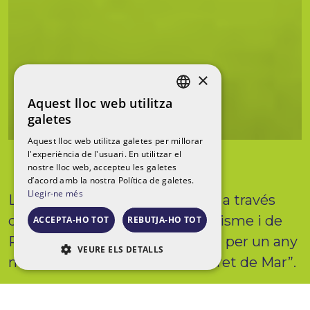
×
Aquest lloc web utilitza
CATALAN
galetes
CASTELLANO
Aquest lloc web utilitza galetes per millorar
l'experiència de l'usuari. En utilitzar el
ENGLISH
nostre lloc web, accepteu les galetes
d’acord amb la nostra Política de galetes.
Llegir-ne més
L’Ajuntament de Lloret de Mar, a través
dels seus departaments de Turisme i de
ACCEPTA-HO TOT
REBUTJA-HO TOT
Promoció Econòmica, recupera per un any
VEURE ELS DETALLS
més “La Nit del Turisme de Lloret de Mar”.
ESTRICTAMENT NECESSÀRIES
RENDIMENT