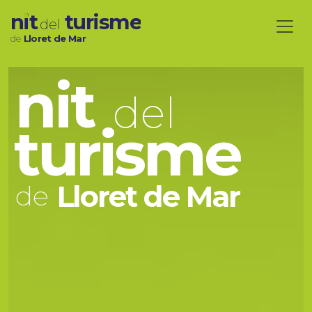
nit
turisme
del
de
Lloret de Mar
nit
del
turisme
de
Lloret de Mar